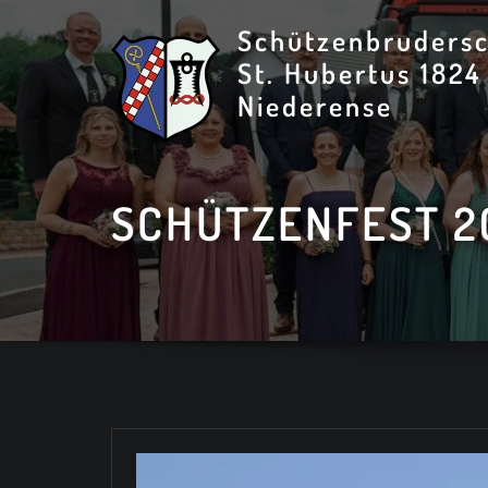
Skip
Schützenbrudersc
to
St. Hubertus 1824
content
Niederense
SCHÜTZENFEST 2