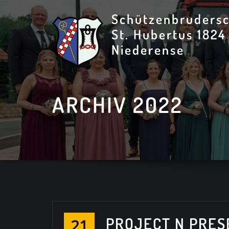
Skip
Schützenbrudersc
to
St. Hubertus 1824
content
Niederense
ARCHIV 2022
PROJECT N PRES
21