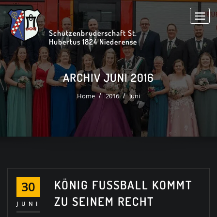
Skip
to
content
Schützenbruderschaft St.
Hubertus 1824 Niederense
ARCHIV JUNI 2016
Home
2016
Juni
KÖNIG FUSSBALL KOMMT Z
30
U SEINEM RECHT
JUNI