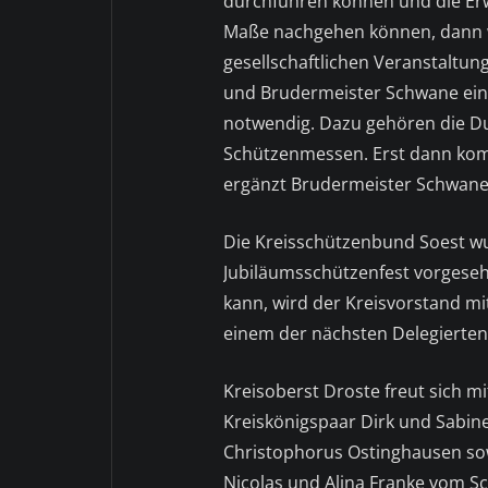
durchführen können und die Er
Maße nachgehen können, dann w
gesellschaftlichen Veranstaltun
und Brudermeister Schwane einig
notwendig. Dazu gehören die 
Schützenmessen. Erst dann komm
ergänzt Brudermeister Schwane
Die Kreisschützenbund Soest wu
Jubiläumsschützenfest vorgeseh
kann, wird der Kreisvorstand m
einem der nächsten Delegierten
Kreisoberst Droste freut sich m
Kreiskönigspaar Dirk und Sabine
Christophorus Ostinghausen so
Nicolas und Alina Franke vom Sc