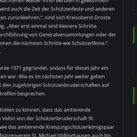
wachsenen wieder ihren Berufen in gewohntem
ird auch die Zeit der Schützenfeste und anderen
gen zurückkehren.“, sind sich Kreisoberst Droste
. „Aber erst einmal sind kleinere Schritte
Durchführung von Generalversammlungen oder der
en die nächsten Schritte wie Schützenfeste.“,
.
rde 1971 gegründet, sodass für dieses Jahr ein
en war. Wie es im nächsten Jahr weiter gehen
it den zugehörigen Schützenbruderschaften auf
treffen besprechen.
itteilen zu können, dass das amtierende
 Veltin von der Schützenbruderschaft St.
wie das amtierende Kreisjungschützenkönigspaar
hützenverein St. Michael Völlinghausen auch bis