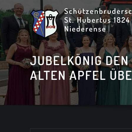
Skip
Schützenbrudersc
to
St. Hubertus 1824
content
Niederense
JUBELKÖNIG DEN
ALTEN APFEL ÜB