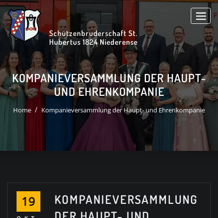
Skip
to
content
Schützenbruderschaft St.
Hubertus 1824 Niederense
KOMPANIEVERSAMMLUNG DER HAUPT-
UND EHRENKOMPANIE
Home
Kompanieversammlung der Haupt- und Ehrenkompanie
KOMPANIEVERSAMMLUNG
19
DER HAUPT- UND