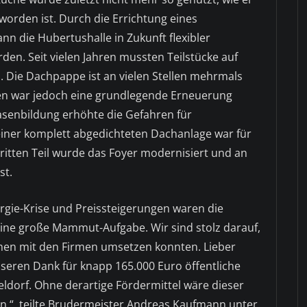
worden ist. Durch die Errichtung eines
nn die Hubertushalle in Zukunft flexibler
rden. Seit vielen Jahren mussten Teilstücke auf
Die Dachpappe ist an vielen Stellen mehrmals
en war jedoch eine grundlegende Erneuerung
asenbildung erhöhte die Gefahren für
iner komplett abgedichteten Dachanlage war für
itten Teil wurde das Foyer modernisiert und an
st.
ergie-Krise und Preissteigerungen waren die
eine große Mammut-Aufgabe. Wir sind stolz darauf,
en mit den Firmen umsetzen konnten. Lieber
nseren Dank für knapp 165.000 Euro öffentliche
ldorf. Ohne derartige Fördermittel wäre dieser
.“, teilte Brudermeister Andreas Kaufmann unter