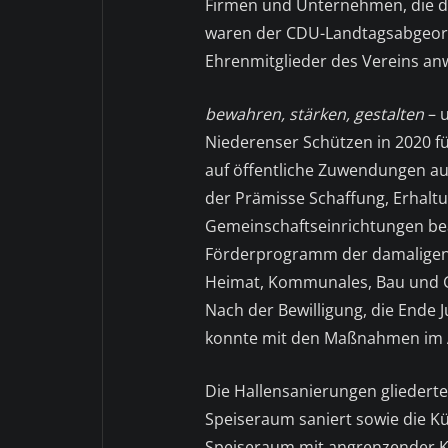
Firmen und Unternehmen, die 
waren der CDU-Landtagsabgeordn
Ehrenmitglieder des Vereins an
bewahren, stärken, gestalten
– u
Niederenser Schützen in 2020 
auf öffentliche Zuwendungen a
der Prämisse Schaffung, Erhal
Gemeinschaftseinrichtungen bea
Förderprogramm der damaligen 
Heimat, Kommunales, Bau und G
Nach der Bewilligung, die Ende 
konnte mit den Maßnahmen im 
Die Hallensanierungen gliederte
Speiseraum saniert sowie die K
Speiseraum mit angrenzender Kü