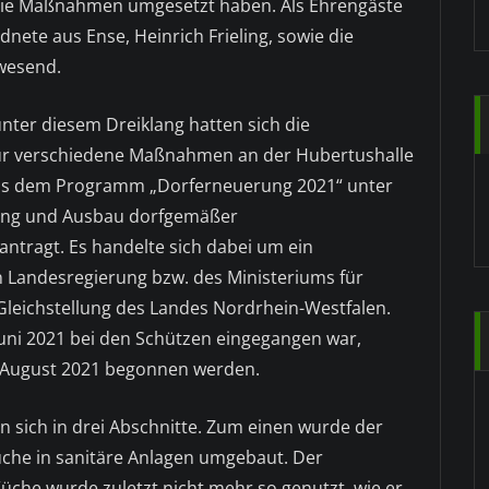
die Maßnahmen umgesetzt haben. Als Ehrengäste
ete aus Ense, Heinrich Frieling, sowie die
wesend.
nter diesem Dreiklang hatten sich die
für verschiedene Maßnahmen an der Hubertushalle
us dem Programm „Dorferneuerung 2021“ unter
tung und Ausbau dorfgemäßer
ntragt. Es handelte sich dabei um ein
Landesregierung bzw. des Ministeriums für
leichstellung des Landes Nordrhein-Westfalen.
Juni 2021 bei den Schützen eingegangen war,
August 2021 begonnen werden.
n sich in drei Abschnitte. Zum einen wurde der
üche in sanitäre Anlagen umgebaut. Der
che wurde zuletzt nicht mehr so genutzt, wie er