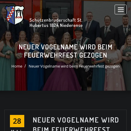
Skip
to
content
Schützenbruderschaft St.
Hubertus 1824 Niederense
NEUER VOGELNAME WIRD BEIM
FEUERWEHRFEST GEZOGEN
Home
Neuer Vogelname wird beim Feuerwehrfest gezogen
NEUER VOGELNAME WIRD
28
BEIM FEUERWEHRFEST