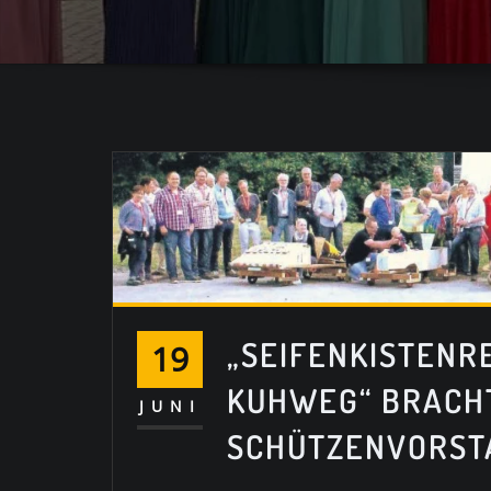
„SEIFENKISTENR
19
KUHWEG“ BRACH
JUNI
SCHÜTZENVORST