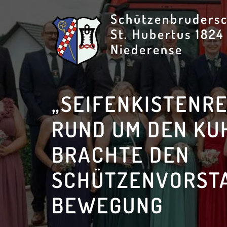
Skip
Schützenbrudersc
to
St. Hubertus 1824
content
Niederense
„SEIFENKISTENR
RUND UM DEN KU
BRACHTE DEN
SCHÜTZENVORSTA
BEWEGUNG