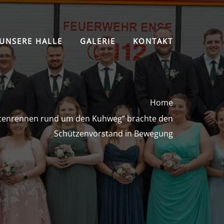
UNSERE HALLE
GALERIE
KONTAKT
Home
stenrennen rund um den Kuhweg“ brachte den
Schützenvorstand in Bewegung