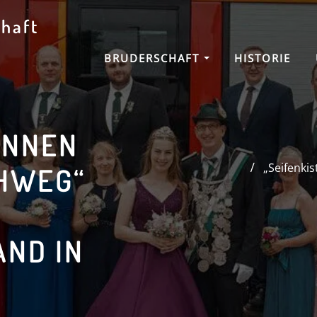
haft
BRUDERSCHAFT
HISTORIE
ENNEN
„Seifenki
HWEG“
ND IN