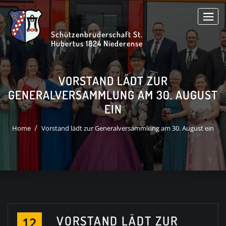
Skip
to
content
Schützenbruderschaft St.
Hubertus 1824 Niederense
VORSTAND LÄDT ZUR
GENERALVERSAMMLUNG AM 30. AUGUST
EIN
Home
Vorstand lädt zur Generalversammlung am 30. August ein
VORSTAND LÄDT ZUR
12