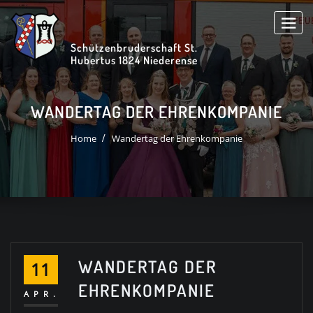
Skip
to
content
Schützenbruderschaft St.
Hubertus 1824 Niederense
WANDERTAG DER EHRENKOMPANIE
Home
Wandertag der Ehrenkompanie
WANDERTAG DER
11
EHRENKOMPANIE
APR.