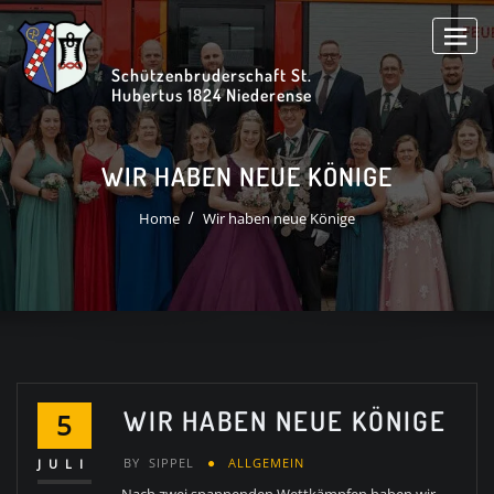
Skip
to
content
Schützenbruderschaft St.
Hubertus 1824 Niederense
WIR HABEN NEUE KÖNIGE
Home
Wir haben neue Könige
WIR HABEN NEUE KÖNIGE
5
BY
SIPPEL
ALLGEMEIN
JULI
Nach zwei spannenden Wettkämpfen haben wir