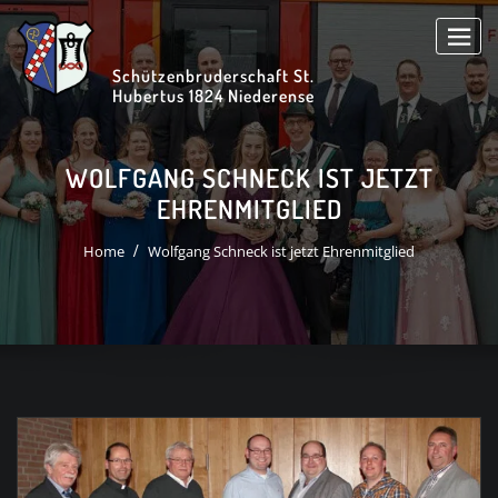
Skip
to
content
Schützenbruderschaft St.
Hubertus 1824 Niederense
WOLFGANG SCHNECK IST JETZT
EHRENMITGLIED
Home
Wolfgang Schneck ist jetzt Ehrenmitglied