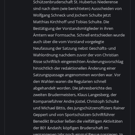
Schützenbruderschaft St. Hubertus Niederense
sind nach dem (wie berichteten) Ausscheiden von
Wolfgang Schneck und Jochem Schulte jetzt
Matthias Kirchhoff und Tobias Schulte. Die
Bestätigung der Vorstandsmitglieder in ihren
Ämtern war Formsache. Schnell entschieden wurde
auch über die vom Vorstand vorgelegte
Neufassung der Satzung nebst Geschäfts- und
Wahlordnung nachdem zuvor der von Christian
Risse schriftlich eingereichten Änderungsvorschlag
hinsichtlich der redaktionellen Änderung einer
Satzungspassage angenommen worden war. Vor
den Wahlen waren die Regularien schnell
abgehandelt worden. Die Jahresberichte des
zweiten Brudermeisters, Klaus Langesberg, der
Kompanieführer Andre Jüstel, Christoph Schulte
und Michael Bittis, des Jungschützenoffiziers Rainer
Geppert und von Sportschützen-Schriftführer
Benedikt Brucker ließen die vielfältigen Aktivitäten
der 801 &ndash; köpfigen Bruderschaft im
vergangenen Jahr noch einmal Revue passieren. In