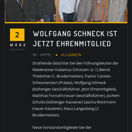
WOLFGANG SCHNECK IST
2
JETZT EHRENMITGLIED
MÄRZ
BY
SIPPEL
ALLGEMEIN
Strahlende Gesichter bei den Führungsleuten der
Niederenser Hubertus Schützen: (v. l.) Bernd
Thiekötter (1. Brudermeister), Pastor Carsten
Scheunemann (Präses), Wolfgang Schneck
(bisheriger Geschäftsführer, jetzt Ehrenmitglied),
Matthias Fornahl (neuer Geschäftsführer), Jochem
Schulte (bisheriger Kassierer) Sascha Wortmann
(neuer Kassierer), Klaus Langesberg (2.
Brudermeister).
Neue Vorstandsmitglieder bei der